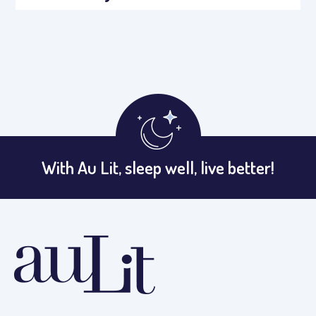
With Au Lit, sleep well, live better!