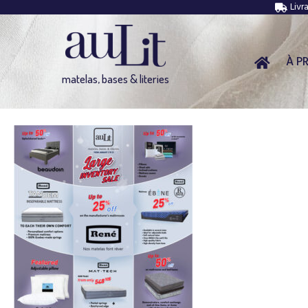
Livr
À P
matelas, bases & literies