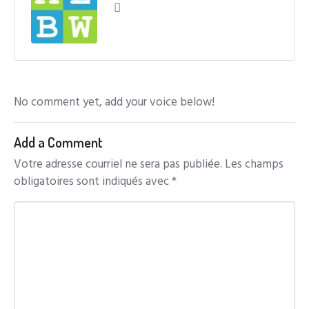
No comment yet, add your voice below!
Add a Comment
Votre adresse courriel ne sera pas publiée.
Les champs
obligatoires sont indiqués avec
*
C
o
m
m
e
n