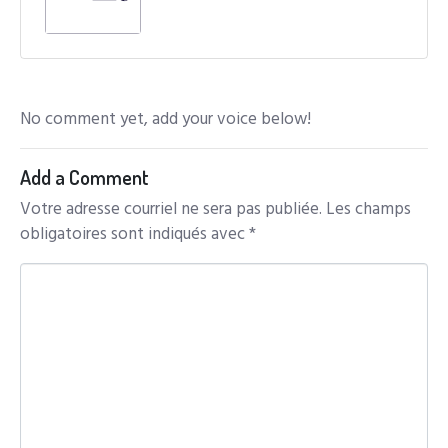
No comment yet, add your voice below!
Add a Comment
Votre adresse courriel ne sera pas publiée.
Les champs
obligatoires sont indiqués avec
*
C
o
m
m
e
n
t