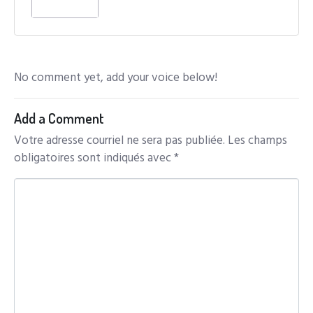
No comment yet, add your voice below!
Add a Comment
Votre adresse courriel ne sera pas publiée.
Les champs
obligatoires sont indiqués avec
*
C
o
m
m
e
n
t
*