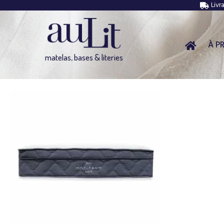
Livr
À P
matelas, bases & literies