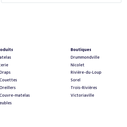
e
b
s
i
t
e
oduits
Boutiques
atelas
Drummondville
terie
Nicolet
Draps
Rivière-du-Loup
Couettes
Sorel
Oreillers
Trois-Rivières
Couvre-matelas
Victoriaville
eubles