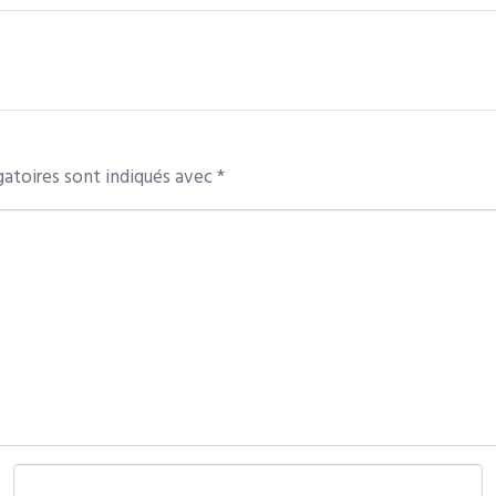
atoires sont indiqués avec
*
E