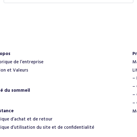
m
a
i
l
*
ropos
Pr
orique de l’entreprise
M
ion et Valeurs
Li
– 
– 
té du sommeil
– 
– 
stance
M
tique d’achat et de retour
tique d’utilisation du site et de confidentialité