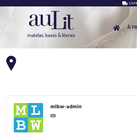
Livr
À P
matelas, bases & literies
mlbw-admin