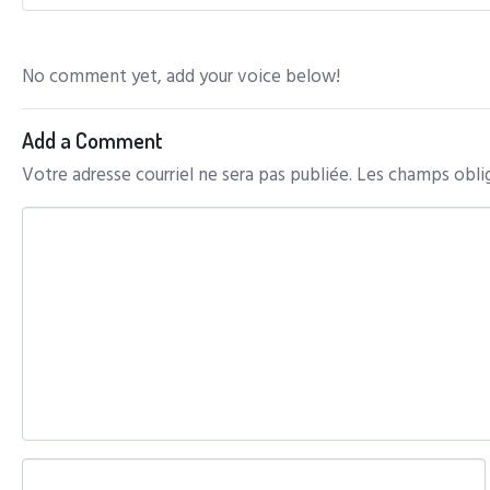
No comment yet, add your voice below!
Add a Comment
Votre adresse courriel ne sera pas publiée.
Les champs oblig
C
o
m
m
e
n
t
*
N