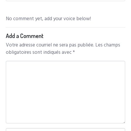
No comment yet, add your voice below!
Add a Comment
Votre adresse courriel ne sera pas publiée.
Les champs
obligatoires sont indiqués avec
*
C
o
m
m
e
n
t
*