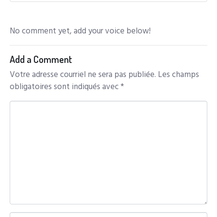
No comment yet, add your voice below!
Add a Comment
Votre adresse courriel ne sera pas publiée.
Les champs
obligatoires sont indiqués avec
*
C
o
m
m
e
n
t
*