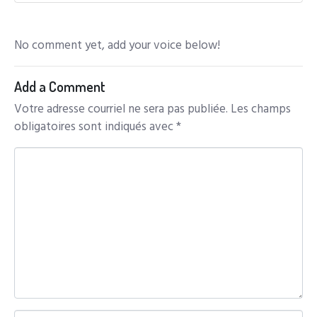
No comment yet, add your voice below!
Add a Comment
Votre adresse courriel ne sera pas publiée.
Les champs
obligatoires sont indiqués avec
*
C
o
m
m
e
n
t
*