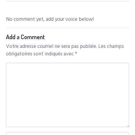
No comment yet, add your voice below!
Add a Comment
Votre adresse courriel ne sera pas publiée.
Les champs
obligatoires sont indiqués avec
*
C
o
m
m
e
n
t
*