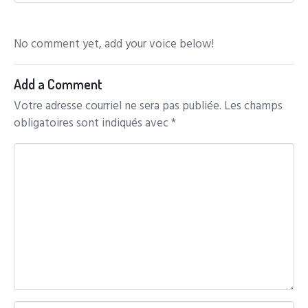
No comment yet, add your voice below!
Add a Comment
Votre adresse courriel ne sera pas publiée.
Les champs
obligatoires sont indiqués avec
*
C
o
m
m
e
n
t
*