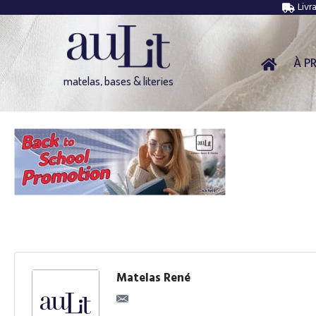
Livr
À P
matelas, bases & literies
Matelas René