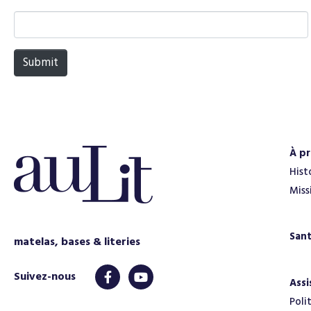
N
a
m
Submit
e
*
À p
Hist
Miss
San
matelas, bases & literies
Assi
Poli