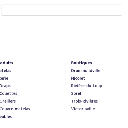
W
e
b
s
i
t
e
oduits
Boutiques
atelas
Drummondville
terie
Nicolet
Draps
Rivière-du-Loup
Couettes
Sorel
Oreillers
Trois-Rivières
Couvre-matelas
Victoriaville
eubles