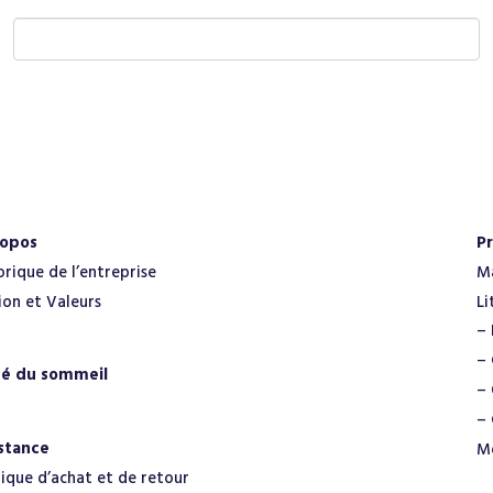
E
m
a
i
l
*
ropos
Pr
orique de l’entreprise
M
ion et Valeurs
Li
– 
– 
té du sommeil
– 
– 
stance
M
tique d’achat et de retour