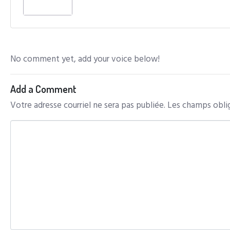
No comment yet, add your voice below!
Add a Comment
Votre adresse courriel ne sera pas publiée.
Les champs oblig
C
o
m
m
e
n
t
*