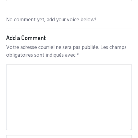
No comment yet, add your voice below!
Add a Comment
Votre adresse courriel ne sera pas publiée.
Les champs
obligatoires sont indiqués avec
*
C
o
m
m
e
n
t
*