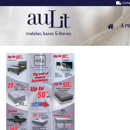
Livr
À P
matelas, bases & literies