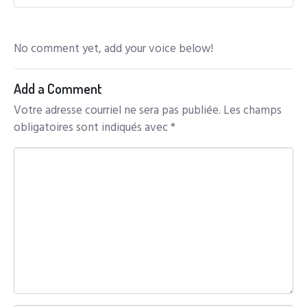
No comment yet, add your voice below!
Add a Comment
Votre adresse courriel ne sera pas publiée.
Les champs
obligatoires sont indiqués avec
*
C
o
m
m
e
n
t
*