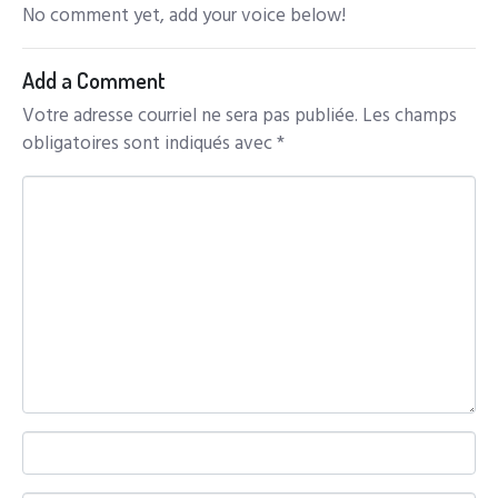
No comment yet, add your voice below!
Add a Comment
Votre adresse courriel ne sera pas publiée.
Les champs
obligatoires sont indiqués avec
*
C
o
m
m
e
n
t
*
N
a