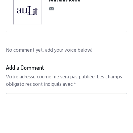
Matelas René
No comment yet, add your voice below!
Add a Comment
Votre adresse courriel ne sera pas publiée.
Les champs
obligatoires sont indiqués avec
*
C
o
m
m
e