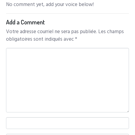
No comment yet, add your voice below!
Add a Comment
Votre adresse courriel ne sera pas publiée.
Les champs
obligatoires sont indiqués avec
*
C
o
m
m
e
n
t
*
N
a