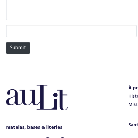
t
*
N
a
m
Submit
e
*
À p
Hist
Miss
San
matelas, bases & literies