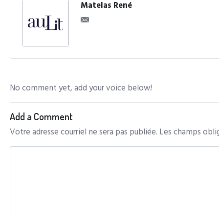
Matelas René
No comment yet, add your voice below!
Add a Comment
Votre adresse courriel ne sera pas publiée.
Les champs oblig
C
o
m
m
e
n