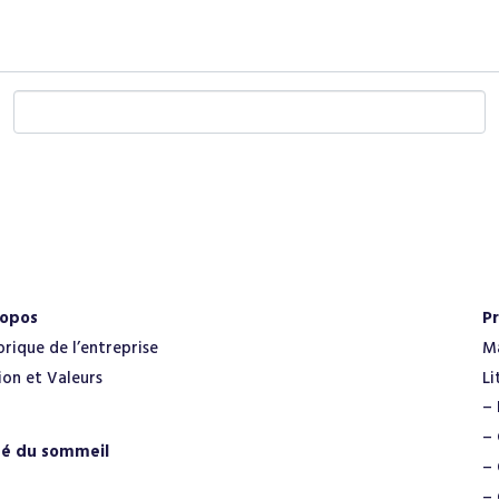
E
m
a
i
l
*
ropos
Pr
orique de l’entreprise
M
ion et Valeurs
Li
– 
– 
té du sommeil
– 
– 