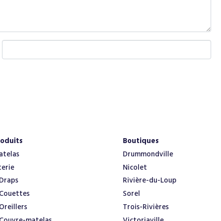
W
e
b
s
i
t
e
oduits
Boutiques
atelas
Drummondville
terie
Nicolet
Draps
Rivière-du-Loup
Couettes
Sorel
Oreillers
Trois-Rivières
Couvre-matelas
Victoriaville