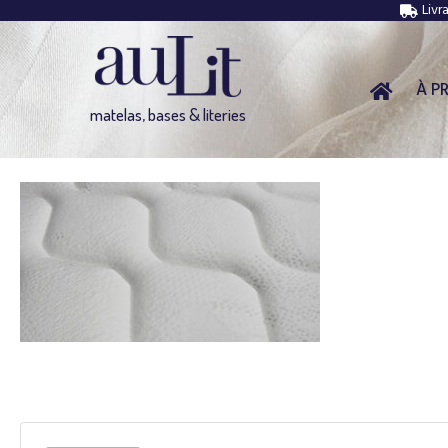
Livr
À P
matelas, bases & literies