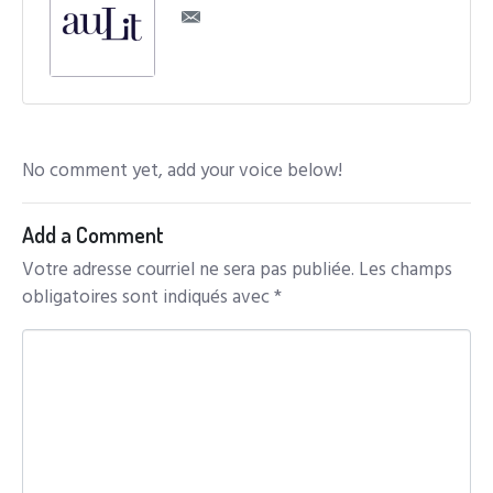
No comment yet, add your voice below!
Add a Comment
Votre adresse courriel ne sera pas publiée.
Les champs
obligatoires sont indiqués avec
*
C
o
m
m
e
n