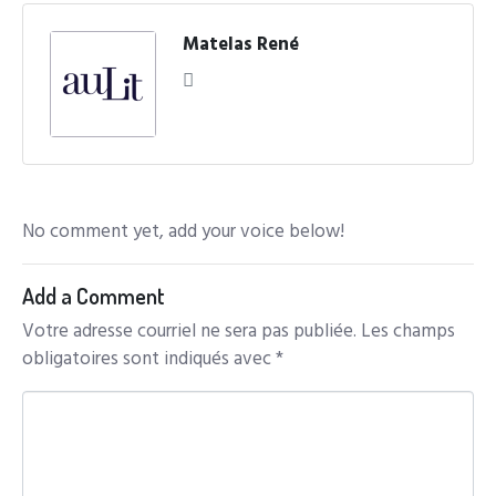
Matelas René
No comment yet, add your voice below!
Add a Comment
Votre adresse courriel ne sera pas publiée.
Les champs
obligatoires sont indiqués avec
*
C
o
m
m