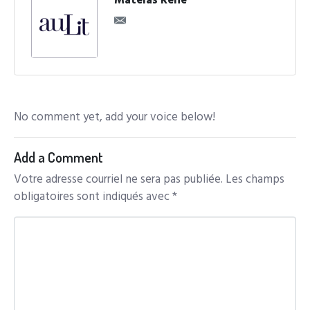
Matelas René
No comment yet, add your voice below!
Add a Comment
Votre adresse courriel ne sera pas publiée.
Les champs
obligatoires sont indiqués avec
*
C
o
m
m
e