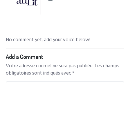
No comment yet, add your voice below!
Add a Comment
Votre adresse courriel ne sera pas publiée.
Les champs
obligatoires sont indiqués avec
*
C
o
m
m
e
n
t