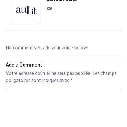
Matelas René
No comment yet, add your voice below!
Add a Comment
Votre adresse courriel ne sera pas publiée.
Les champs
obligatoires sont indiqués avec
*
C
o
m
m
e